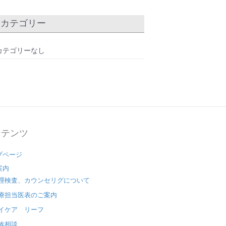
カテゴリー
カテゴリーなし
ンテンツ
プページ
案内
理検査、カウンセリグについて
療担当医表のご案内
イケア リーフ
族相談