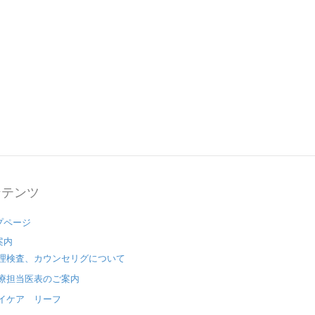
ンテンツ
プページ
案内
理検査、カウンセリグについて
療担当医表のご案内
イケア リーフ